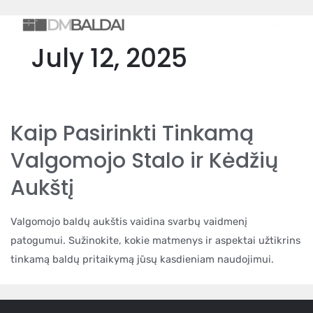
Skip
MAIN
to
MEN
content
July 12, 2025
Kaip Pasirinkti Tinkamą
Valgomojo Stalo ir Kėdžių
Aukštį
Valgomojo baldų aukštis vaidina svarbų vaidmenį
patogumui. Sužinokite, kokie matmenys ir aspektai užtikrins
tinkamą baldų pritaikymą jūsų kasdieniam naudojimui.