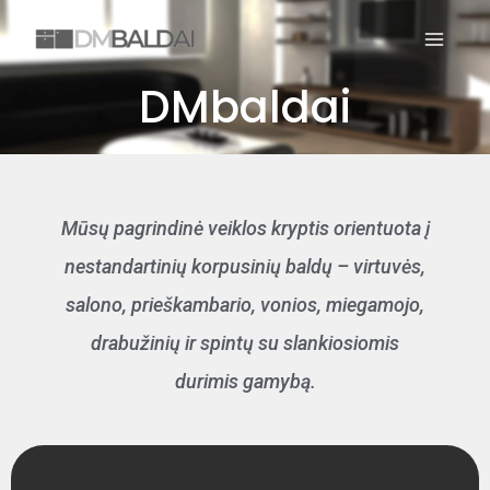
Skip
MAIN
to
MEN
content
DMbaldai
Mūsų pagrindinė veiklos kryptis orientuota į
nestandartinių korpusinių baldų – virtuvės,
salono, prieškambario, vonios, miegamojo,
drabužinių ir spintų su slankiosiomis
durimis gamybą.