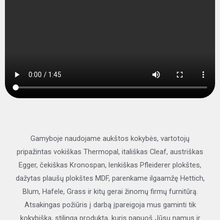
Gamyboje naudojame aukštos kokybės, vartotojų
pripažintas vokiškas Thermopal, itališkas Cleaf, austriškas
Egger, čekiškas Kronospan, lenkiškas Pfleiderer plokštes,
dažytas plaušų plokštes MDF, parenkame ilgaamžę Hettich,
Blum, Hafele, Grass ir kitų gerai žinomų firmų furnitūrą.
Atsakingas požiūris į darbą įpareigoja mus gaminti tik
kokybišką, stilingą produktą, kuris papuoš Jūsų namus ir