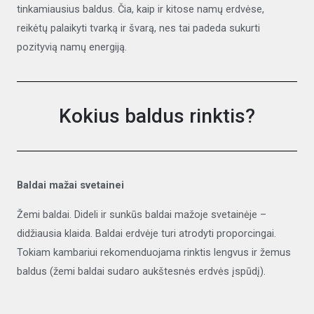
tinkamiausius baldus. Čia, kaip ir kitose namų erdvėse,
reikėtų palaikyti tvarką ir švarą, nes tai padeda sukurti
pozityvią namų energiją.
Kokius baldus rinktis?
Baldai mažai svetainei
Žemi baldai. Dideli ir sunkūs baldai mažoje svetainėje –
didžiausia klaida. Baldai erdvėje turi atrodyti proporcingai.
Tokiam kambariui rekomenduojama rinktis lengvus ir žemus
baldus (žemi baldai sudaro aukštesnės erdvės įspūdį).