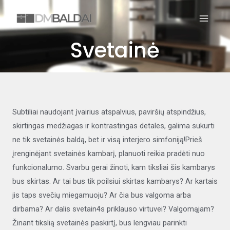
Skip
MAIN
to
MEN
content
Svetainė
Subtiliai naudojant įvairius atspalvius, paviršių atspindžius,
skirtingas medžiagas ir kontrastingas detales, galima sukurti
ne tik svetainės baldą, bet ir visą interjero simfoniją!Prieš
įrenginėjant svetainės kambarį, planuoti reikia pradėti nuo
funkcionalumo. Svarbu gerai žinoti, kam tiksliai šis kambarys
bus skirtas. Ar tai bus tik poilsiui skirtas kambarys? Ar kartais
jis taps svečių miegamuoju? Ar čia bus valgoma arba
dirbama? Ar dalis svetain4s priklauso virtuvei? Valgomąjam?
Žinant tikslią svetainės paskirtį, bus lengviau parinkti