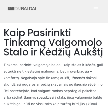
Skip
Post
MAIN
to
navigation
MEN
content
Kaip Pasirinkti
Tinkamą Valgomojo
Stalo ir Kėdžių Aukštį
Tinkamai parinkti valgomojo baldai, kaip stalas ir kėdės, gali
suteikti ne tik estetinį malonumą, bet ir svarbiausia –
komfortą. Negalvoja apie tinkamą aukštį, žmonės dažnai
skundžiasi nugaros ar pečių skausmais po ilgesnio sėdėjimo.
Jei pastebėjote, kad valgant rankos nepatogiai pakeltos
arba sėdint šlaunys spaudžiasi į stalą, jūsų valgomojo baldų
aukštis gali būti ne visai toks kaip turėtų būti jūsų kūnui.