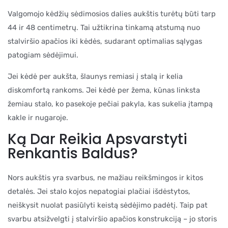
Valgomojo kėdžių sėdimosios dalies aukštis turėtų būti tarp
44 ir 48 centimetrų. Tai užtikrina tinkamą atstumą nuo
stalviršio apačios iki kėdės, sudarant optimalias sąlygas
patogiam sėdėjimui.
Jei kėdė per aukšta, šlaunys remiasi į stalą ir kelia
diskomfortą rankoms. Jei kėdė per žema, kūnas linksta
žemiau stalo, ko pasekoje pečiai pakyla, kas sukelia įtampą
kakle ir nugaroje.
Ką Dar Reikia Apsvarstyti
Renkantis Baldus?
Nors aukštis yra svarbus, ne mažiau reikšmingos ir kitos
detalės. Jei stalo kojos nepatogiai plačiai išdėstytos,
neiškysit nuolat pasiūlyti keistą sėdėjimo padėtį. Taip pat
svarbu atsižvelgti į stalviršio apačios konstrukciją – jo storis