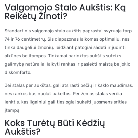
Valgomojo Stalo Aukštis: Ką
Reikėtų Žinoti?
Standartinis valgomojo stalo aukštis paprastai svyruoja tarp
74 ir 76 centimetrų. Šis diapazonas laikomas optimaliu, nes
tinka daugeliui žmonių, leidžiant patogiai sėdėti ir judinti
alkūnes be įtampos. Tinkamai parinktas aukštis suteiks
galimybę natūraliai laikyti rankas ir pasiekti maistą be jokio
diskomforto.
Jei stalas per aukštas, gali atsirasti pečių ir kaklo maudimas,
nes rankos bus nuolat pakeltos. Per žemas stalas verčia
lenktis, kas ilgainiui gali tiesiogiai sukelti juosmens srities
įtampą.
Koks Turėtų Būti Kėdžių
Aukštis?