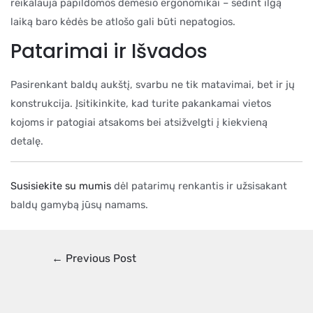
reikalauja papildomos dėmesio ergonomikai – sėdint ilgą
laiką baro kėdės be atlošo gali būti nepatogios.
Patarimai ir Išvados
Pasirenkant baldų aukštį, svarbu ne tik matavimai, bet ir jų
konstrukcija. Įsitikinkite, kad turite pakankamai vietos
kojoms ir patogiai atsakoms bei atsižvelgti į kiekvieną
detalę.
Susisiekite su mumis
dėl patarimų renkantis ir užsisakant
baldų gamybą jūsų namams.
←
Previous Post