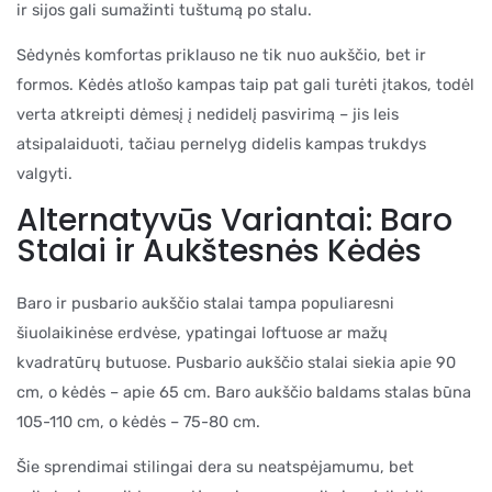
ir sijos gali sumažinti tuštumą po stalu.
Sėdynės komfortas priklauso ne tik nuo aukščio, bet ir
formos. Kėdės atlošo kampas taip pat gali turėti įtakos, todėl
verta atkreipti dėmesį į nedidelį pasvirimą – jis leis
atsipalaiduoti, tačiau pernelyg didelis kampas trukdys
valgyti.
Alternatyvūs Variantai: Baro
Stalai ir Aukštesnės Kėdės
Baro ir pusbario aukščio stalai tampa populiaresni
šiuolaikinėse erdvėse, ypatingai loftuose ar mažų
kvadratūrų butuose. Pusbario aukščio stalai siekia apie 90
cm, o kėdės – apie 65 cm. Baro aukščio baldams stalas būna
105-110 cm, o kėdės – 75-80 cm.
Šie sprendimai stilingai dera su neatspėjamumu, bet