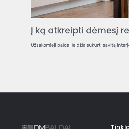
Į ką atkreipti dėmesį 
Užsakomieji baldai leidžia sukurti savitą interj
Tinkla