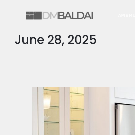
Skip
to
APIE M
content
June 28, 2025