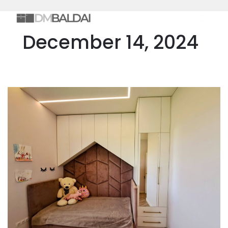
Skip
MAIN
to
MEN
content
December 14, 2024